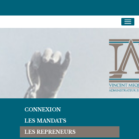
Togg
navig
CONNEXION
LES MANDATS
LES REPRENEURS