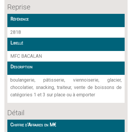
Reprise
Référence
2818
Libellé
MFC BACALAN
Description
boulangerie, pâtisserie, viennoiserie, glacier,
chocolatier, snacking, traiteur, vente de boissons de
catégories 1 et 3 sur place ou à emporter
Détail
Chiffre d'Affaires en M€